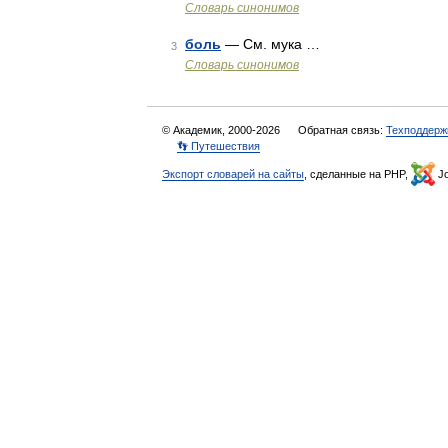
Словарь синонимов
боль
— См. мука …
3
Словарь синонимов
© Академик, 2000-2026
Обратная связь:
Техподдерж
👣 Путешествия
Экспорт словарей на сайты
, сделанные на PHP,
Jo