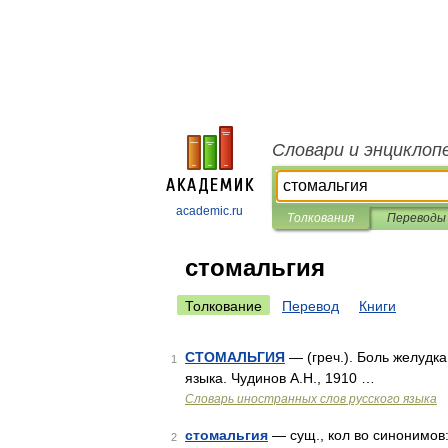
Словари и энциклоп
academic.ru
Толкования
Переводы
стомальгия
Толкование
Перевод
Книги
СТОМАЛЬГИЯ
— (греч.). Боль желудка
1
языка. Чудинов А.Н., 1910 …
Словарь иностранных слов русского языка
стомальгия
— сущ., кол во синонимов:
2