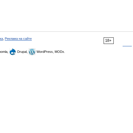
ка
,
Реклама на сайте
18+
omla,
Drupal,
WordPress, MODx.